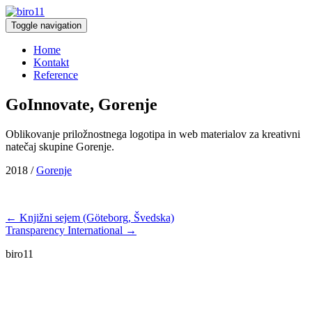
Toggle navigation
Home
Kontakt
Reference
GoInnovate, Gorenje
Oblikovanje priložnostnega logotipa in web materialov za kreativni
natečaj skupine Gorenje.
2018 /
Gorenje
← Knjižni sejem (Göteborg, Švedska)
Transparency International →
biro11